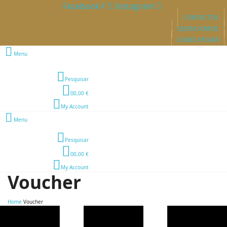
Facebook-f
Instagram
CONTACTOS
QUEM SOMOS
COMO APOIAR
Menu
Pesquisar
0
0,00 €
My Account
Menu
Pesquisar
0
0,00 €
My Account
Voucher
Home
Voucher