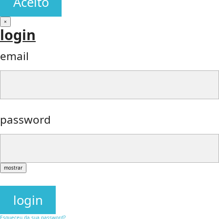
Aceito
×
login
email
password
mostrar
login
Esqueceu da sua password?