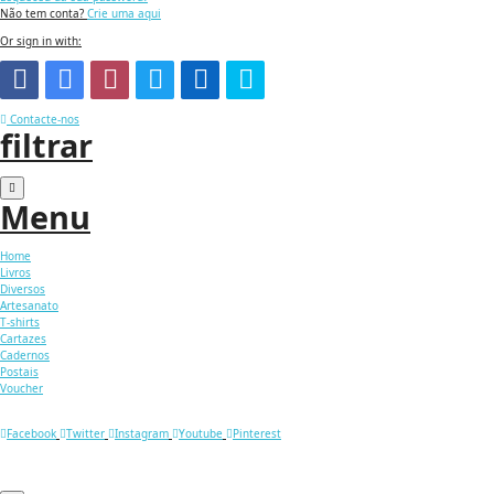
Não tem conta?
Crie uma aqui
Or sign in with:
Contacte-nos
filtrar
Menu
Home
Livros
Diversos
Artesanato
T-shirts
Cartazes
Cadernos
Postais
Voucher
Facebook
Twitter
Instagram
Youtube
Pinterest