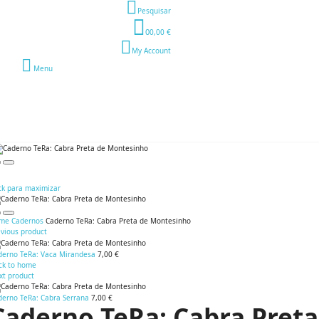
Pesquisar
0
0,00 €
My Account
Menu
ck para maximizar
me
Cadernos
Caderno TeRa: Cabra Preta de Montesinho
evious product
derno TeRa: Vaca Mirandesa
7,00 €
ck to home
xt product
derno TeRa: Cabra Serrana
7,00 €
Caderno TeRa: Cabra Pret