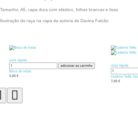
Tamanho: A5, capa dura com elástico, folhas brancas e lisas.
Ilustração da raça na capa da autoria de Davina Falcão.
vista rápida
vista rápida
adicionar ao carrinho
Bloco de notas
5,00 €
Caderno TeRa: Va
7,00 €