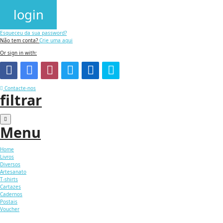
login
Esqueceu da sua password?
Não tem conta?
Crie uma aqui
Or sign in with:
Contacte-nos
filtrar
Menu
Home
Livros
Diversos
Artesanato
T-shirts
Cartazes
Cadernos
Postais
Voucher