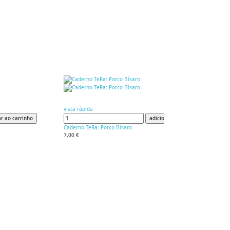
vista rápida
ar ao carrinho
adicionar ao carrinho
Caderno TeRa: Porco Bísaro
7,00 €
Inscreva-se na nossa newsletter