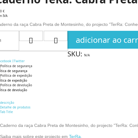
0 €
m IVA
derno da raça Cabra Preta de Montesinho, do projecto "TerRa: Conhece
adicionar ao car
SKU:
N/A
acebook
Twitter
ítica de segurança
ítica de expedição
ítica de devolução
descrição
Detalhe de produtos
Tab Title
Caderno da raça
Cabra Preta de Montesinho
, do projecto "TerRa: Con
Saiba mais sobre este projecto em
TerRa.