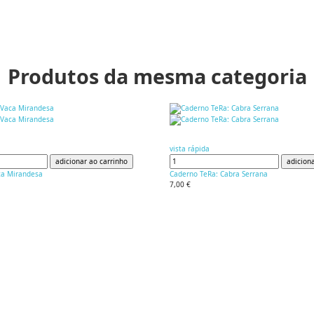
Produtos da mesma categoria
vista rápida
adicionar ao carrinho
adicion
ca Mirandesa
Caderno TeRa: Cabra Serrana
7,00 €