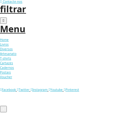
Contacte-nos
filtrar
Menu
Home
Livros
Diversos
Artesanato
T-shirts
Cartazes
Cadernos
Postais
Voucher
Facebook
Twitter
Instagram
Youtube
Pinterest
×