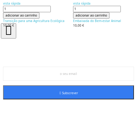
vista rápida
vista rápida
adicionar ao carrinho
adicionar ao carrinho
Transição para uma Agricultura Ecológica
Embaixada do Bem-estar Animal
10,00 €
10,00 €
Inscreva-se na nossa newsletter
Subscrever