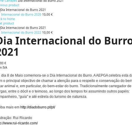
me
Cartazes
Dia Internacional do Burro 2021
evious product
 Internacional do Burro 2020
10,00 €
ck to home
xt product
 Internacional do Burro 2022
10,00 €
Dia Internacional do Burr
2021
,00 €
m IVA
 dia 8 de Maio comemora-se o Dia Internacional do Burro. A AEPGA celebra esta d
m o principal objectivo de chamar a atenção para o respeito e conservação do be
tar animal e, em particular, do bem-estar do burro. Tradicionalmente carregador de
rgas, entre o dócil e o teimoso, ao longo dos tempos foi assumindo outros papéis:
mpanheiro, “guia" e até estrela do turismo de natureza.
iba mais em
http://diadoburro.pt/pt/
ustração: Rui Ricardo
tp://www.rui-ricardo.com/