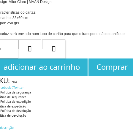
sign: Vitor Claro | MAAN Design
racterísticas do cartaz:
manho: 33x60 cm
pel: 250 grs
cartaz será enviado num tubo de cartão para que o transporte não o danifique.
adicionar ao carrinho
Comprar
KU:
N/A
acebook
Twitter
ítica de segurança
ítica de expedição
ítica de devolução
descrição