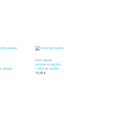
vista rápida
escolha as opções
de abadia
T-shirt de mulher
15,00 €
Inscreva-se na nossa newsletter